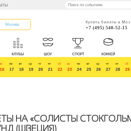
АКТЫ
Купить билеты в Мо
Москва
+7 (495) 540-52-15
КЛУБЫ
ШОУ
СПОРТ
ХОККЕЙ
вс
пн
вт
ср
чт
пт
сб
вс
пн
вт
ср
чт
пт
сб
16
17
18
19
20
21
22
23
24
25
26
27
28
29
ТЫ НА «СОЛИСТЫ СТОКГОЛЬМ
НД (ШВЕЦИЯ)