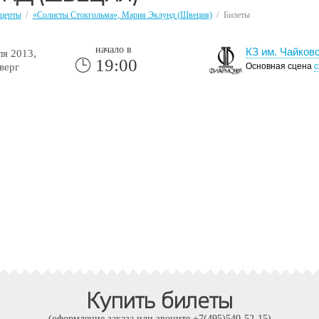
церты
/
«Солисты Стокгольма», Мария Эклунд (Швеция)
/
Билеты
начало в
КЗ им. Чайковс
я 2013,
19:00
верг
Основная сцена
с
Купить билеты
(оформление заказа или звоните +7(495)540-52-15)