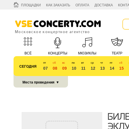
ПЛОЩАДКИ
КАК ЗАКАЗАТЬ
ОПЛАТА
ДОСТАВКА
КОНТ
Vse
Concerty.com
Московское концертное агентство
ВСЁ
КОНЦЕРТЫ
МЮЗИКЛЫ
ТЕАТР
пт
сб
вс
пн
вт
ср
чт
пт
сб
СЕГОДНЯ
07
08
09
10
11
12
13
14
15
КУБОК 2018
Места проведения
▼
БИЛЕ
ЭКЛУ