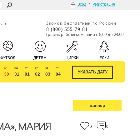
/
Вход
Регистрация
Звонок бесплатный по России
скве
8 (800) 555-79-81
График работы компании с 8:00 до 24:00
ФУТБОЛ
ДЕТЯМ
ЦИРКИ
ЕЛКИ
вс
пн
вт
ср
чт
пт
30
31
01
02
03
04
Баннер
А», МАРИЯ
0
0