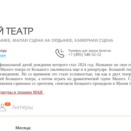
Й ТЕАТР
ЫНКЕ, МАЛАЯ СЦЕНА НА ОРДЫНКЕ, КАМЕРНАЯ СЦЕНА
етро
Телефон для заказа билетов
+7 (495) 540-52-12
ная
ициальной датой рождения которого стал 1824 год. Название он свое п
Малого театра от Большого заключалось еще и в репертуаре. Большой те
ведениях. Но со временем это стало условностью, так как в двух теат
й Большого театра, а потом играть на драматической сцене Малого. С
тижения гармонии со зрителем, спектакли Большого проходили в Малом т
культуры и техники МАИ.
88
Актеры
Месяца: