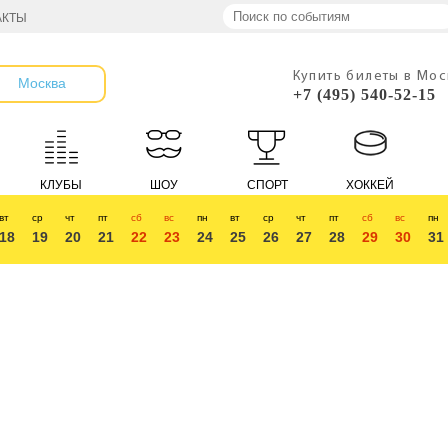
АКТЫ
Купить билеты в Мо
Москва
+7 (495) 540-52-15
КЛУБЫ
ШОУ
СПОРТ
ХОККЕЙ
вт
ср
чт
пт
сб
вс
пн
вт
ср
чт
пт
сб
вс
пн
18
19
20
21
22
23
24
25
26
27
28
29
30
31