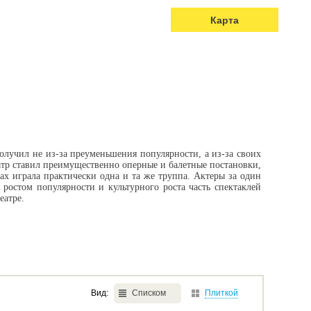
Карта
олучил не из-за преуменьшения популярности, а из-за своих
атр ставил преимущественно оперные и балетные постановки,
рах играла практически одна и та же труппа. Актеры за один
 ростом популярности и культурного роста часть спектаклей
еатре.
Вид:
Списком
Плиткой