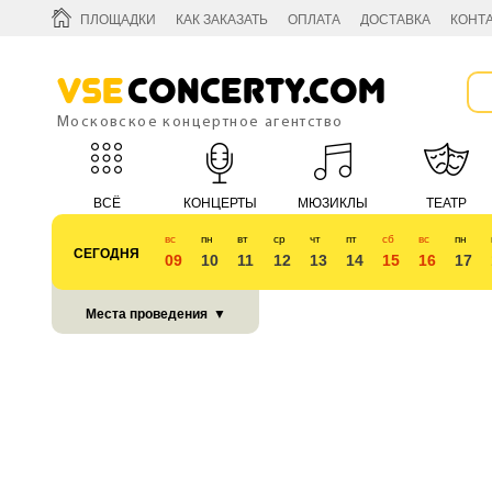
ПЛОЩАДКИ
КАК ЗАКАЗАТЬ
ОПЛАТА
ДОСТАВКА
КОНТ
Vse
Concerty.com
Московское концертное агентство
ВСЁ
КОНЦЕРТЫ
МЮЗИКЛЫ
ТЕАТР
вс
пн
вт
ср
чт
пт
сб
вс
пн
СЕГОДНЯ
09
10
11
12
13
14
15
16
17
КУБОК 2018
Места проведения
▼