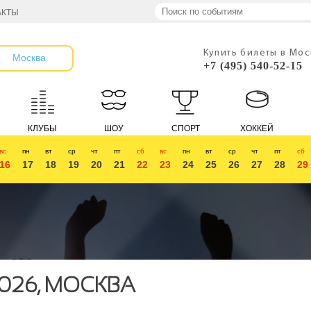
АКТЫ
Купить билеты в Мо
Москва
+7 (495) 540-52-15
КЛУБЫ
ШОУ
СПОРТ
ХОККЕЙ
вс
пн
вт
ср
чт
пт
сб
вс
пн
вт
ср
чт
пт
сб
16
17
18
19
20
21
22
23
24
25
26
27
28
29
026, МОСКВА