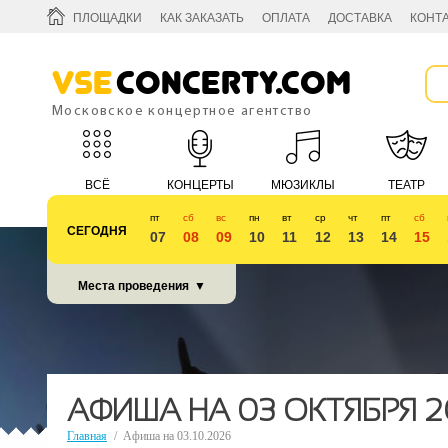
ПЛОЩАДКИ
КАК ЗАКАЗАТЬ
ОПЛАТА
ДОСТАВКА
КОНТ
Vse
Concerty.com
Московское концертное агентство
ВСЁ
КОНЦЕРТЫ
МЮЗИКЛЫ
ТЕАТР
пт
сб
вс
пн
вт
ср
чт
пт
сб
СЕГОДНЯ
07
08
09
10
11
12
13
14
15
КУБОК 2018
Места проведения
▼
АФИША НА 03 ОКТЯБРЯ 2
Главная
/
Афиша на 03.10.2026