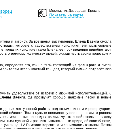
дворец
Москва, пл. Дворцовая, Кремль
Показать на карте
а
тора и актрису. За всё время выступлений,
Елена Ваенга
смогла
эстрады, которые с удовольствием исполняют эти музыкальные
аче, когда их исполняет сама Елена, её произведения приобретают
ость огромному количеству людей, оказав честь своим приездом и
а, определяя его, как на 50% состоящий из фольк-рока и смеси
им зрителям незабываемый концерт, который сильно потрясёт всю
лучить удовольствие от встречи с любимой исполнительницей. 6
 Елены Ваенги
, где прозвучат хорошо знакомые песни и новые
е долгих лет упорной работы над своим голосом и репертуаром.
ской области. Тяга к музыке появилась у нее еще в самом раннем
ись незамеченными преподавателями музыкальной школы по классу
иматься музыкой и развивать заложенные природой способности,
е училище Н.А.Римского-Корсакова и занималась вокалом. Потом