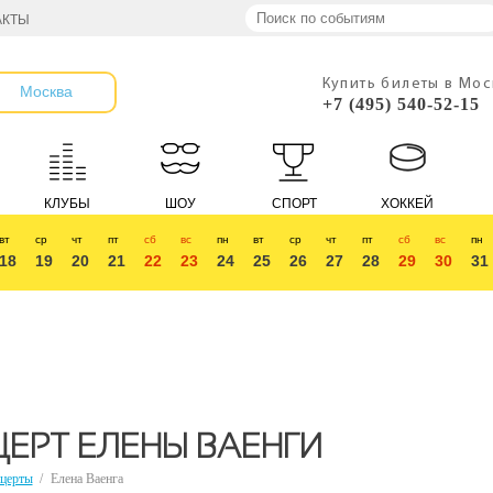
АКТЫ
Купить билеты в Мо
Москва
+7 (495) 540-52-15
КЛУБЫ
ШОУ
СПОРТ
ХОККЕЙ
вт
ср
чт
пт
сб
вс
пн
вт
ср
чт
пт
сб
вс
пн
18
19
20
21
22
23
24
25
26
27
28
29
30
31
ЕРТ ЕЛЕНЫ ВАЕНГИ
церты
/
Елена Ваенга