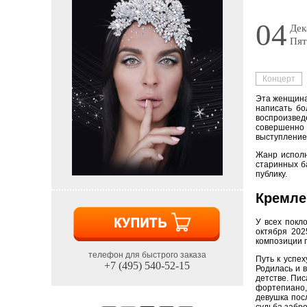
04
Дек
Пят
Концерт
Эта женщина
написать бо
воспроизведе
совершенно 
выступление
Жанр исполн
старинных б
публику.
Кремле
У всех покл
октября 202
композиции 
телефон для быстрого заказа
Путь к успе
+7 (495) 540-52-15
Родилась и 
детстве. Пи
фортепиано,
девушка пос