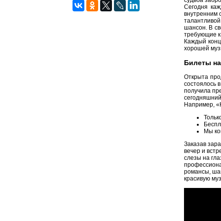
судьба забро
Сегодня ка
внутренним 
талантливой
шансон. В с
требующие к 
Каждый конц
хорошей муз
Билеты на
Открыта про
состоялось в
получила пре
сегодняшний
Например, «К
Тольк
Беспл
Мы ко
Заказав зар
вечер и вст
слезы на гла
профессиона
романсы, шан
красивую муз