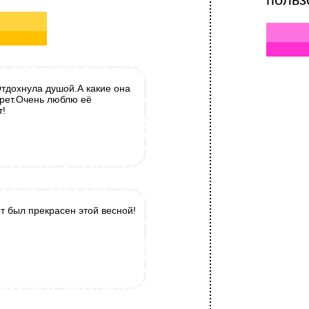
Отдохнула душой.А какие она
ерет.Очень люблю её
т!
т был прекрасен этой весной!