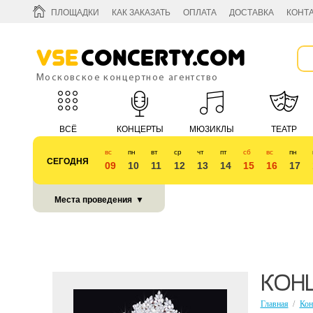
ПЛОЩАДКИ
КАК ЗАКАЗАТЬ
ОПЛАТА
ДОСТАВКА
КОНТ
Vse
Concerty.com
Московское концертное агентство
ВСЁ
КОНЦЕРТЫ
МЮЗИКЛЫ
ТЕАТР
вс
пн
вт
ср
чт
пт
сб
вс
пн
СЕГОДНЯ
09
10
11
12
13
14
15
16
17
КУБОК 2018
Места проведения
▼
КОНЦ
Главная
/
Кон