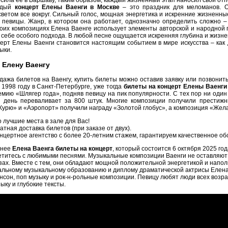
сила ее в Варшаву, таким образом, каждый жизненный этап наносил свой отп
ждый
концерт Елены Ваенги в Москве
– это праздник для меломанов. 
светом все вокруг. Сильный голос, мощная энергетика и искренние жизненн
 певицы. Жанр, в котором она работает, однозначно определить сложно 
воих композициях Елена Ваенге использует элементы авторской и народной
себе особого подхода. В любой песне ощущается искренняя глубина и жизнен
ерт Елены Ваенги становится настоящим событием в мире искусства – как 
ыки.
 Елену Ваенгу
дажа билетов на Ваенгу, купить билеты можно оставив заявку или позвонит
 1998 году в Санкт-Петербурге, уже тогда
билеты на концерт Елены Ваенги
мию «Шлягер года», подняв певицу на пик популярности. С тех пор ни один
 день переваливает за 800 штук. Многие композиции получили престиж
урю» и «Аэропорт» получили награду «Золотой глобус», а композиция «Желаю
о лучшие места в зале для Вас!
атная доставка билетов (при заказе от двух).
нцертное агентство с более 20-летним стажем, гарантируем качественное об
анее
Елена Ваенга билеты на концерт
, который состоится 6 октября 2025 г
ретитесь с любимыми песнями. Музыкальные композиции Ваенги не оставляют
зах. Вместе с тем, они обладают мощной положительной энергетикой и напол
льному музыкальному образованию и диплому драматической актрисы Елена В
сон, поп музыку и рок-н-рольные композиции. Певицу любят люди всех возрас
ыку и глубокие тексты.