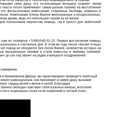
ечаток на характер и творческую индивидуальность певицы.
Открывая свою душу, эта потрясающая женщина озаряет своим
ые тексты песен привлекают самую разную публику на выступления
– это фольк-роковые композиции, старинные баллады, романсы и
 песни. Композиции Елены Ваенги многогранные и неоднозначные,
ная драма, ведь это небольшие сценки из ее жизни.
для поклонников творчества певицы, так и просто для любителей
ь нам по телефону +7(495)540-52-15. Первое выступление певицы
разошлись в считанные дни. В этом же году песня «Белая птица»
 хит-парад не обходился без песен Ваенге, количество которых на
ные музыкальные премии и стали известны и любимы публикой.
» до сих пор звучит на радио в концерте поздравлений.
служивание.
ода в Кремлевском Дворце, вы гарантировано проведете приятный
 никого равнодушным, они проникают в самую душу, вызывая
няют сердца волей к жизни и силой. Благодаря
аенга свободно чувствует себя в разных жанрах, исполняя
тов и социальных слоев за ее искренний и теплый голос,