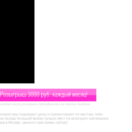
Розыгрыш 3000 руб. каждый месяц!
аждый месяц розыгрыш сертификата на покупку билетов
 операторы подскажут цены и сориентируют по местам, либо
нас всегда большой выбор лучших мест на культурно-зрелищные
а в Москве, звоните нам прямо сейчас!