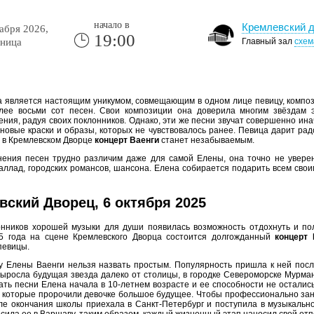
начало в
Кремлевский 
абря 2026,
19:00
ница
Главный зал
схем
 является настоящим уникумом, совмещающим в одном лице певицу, компози
лее восьми сот песен. Свои композиции она доверила многим звёздам 
ния, радуя своих поклонников. Однако, эти же песни звучат совершенно ин
новые краски и образы, которых не чувствовалось ранее. Певица дарит рад
 в Кремлевском Дворце
концерт Ваенги
станет незабываемым.
ения песен трудно различим даже для самой Елены, она точно не уверен
аллад, городских романсов, шансона. Елена собирается подарить всем сво
вский Дворец, 6 октября 2025
онников хорошей музыки для души появилась возможность отдохнуть и по
5 года на сцене Кремлевского Дворца состоится долгожданный
концерт
певицы.
ху Елены Ваенги нельзя назвать простым. Популярность пришла к ней посл
выросла будущая звезда далеко от столицы, в городке Североморске Мурман
сать песни Елена начала в 10-летнем возрасте и ее способности не остал
 которые пророчили девочке большое будущее. Чтобы профессионально зан
ле окончания школы приехала в Санкт-Петербург и поступила в музыкально