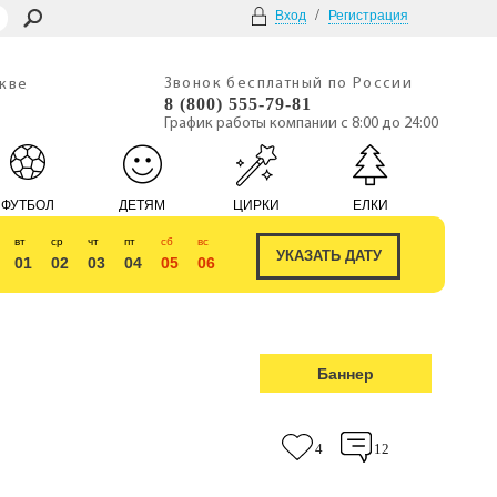
/
Вход
Регистрация
Звонок бесплатный по России
скве
8 (800) 555-79-81
График работы компании с 8:00 до 24:00
ФУТБОЛ
ДЕТЯМ
ЦИРКИ
ЕЛКИ
вт
ср
чт
пт
сб
вс
01
02
03
04
05
06
Баннер
4
12