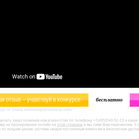
и отзыв - учавствуй в конкурсе
бесплатно
урс на лучший комментарий/отзыв на сайте
К
елать заказ позвонив нам в агентство по телефону +7(495)540-52-15 и наши
явку на бронирование онлайн на
этой странице
и мы сами Вам перезвоним. У 
по лучшим ценам, система скидок постоянным клиентам и бесплатная доставк