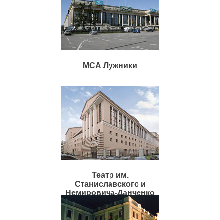
МСА Лужники
Театр им.
Станиславского и
Немировича-Данченко