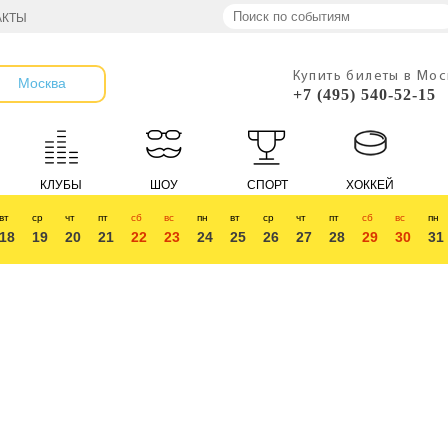
АКТЫ
Купить билеты в Мо
Москва
+7 (495) 540-52-15
КЛУБЫ
ШОУ
СПОРТ
ХОККЕЙ
вт
ср
чт
пт
сб
вс
пн
вт
ср
чт
пт
сб
вс
пн
18
19
20
21
22
23
24
25
26
27
28
29
30
31