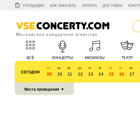
ПЛОЩАДКИ
КАК ЗАКАЗАТЬ
ОПЛАТА
ДОСТАВКА
КОНТ
Vse
Concerty.com
Московское концертное агентство
ВСЁ
КОНЦЕРТЫ
МЮЗИКЛЫ
ТЕАТР
вс
пн
вт
ср
чт
пт
сб
вс
пн
СЕГОДНЯ
09
10
11
12
13
14
15
16
17
КУБОК 2018
Места проведения
▼