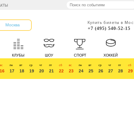
АКТЫ
Купить билеты в Мо
Москва
+7 (495) 540-52-15
КЛУБЫ
ШОУ
СПОРТ
ХОККЕЙ
вс
пн
вт
ср
чт
пт
сб
вс
пн
вт
ср
чт
пт
сб
16
17
18
19
20
21
22
23
24
25
26
27
28
29