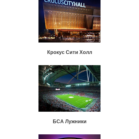
Крокус Сити Холл
БСА Лужники