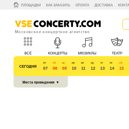
ПЛОЩАДКИ
КАК ЗАКАЗАТЬ
ОПЛАТА
ДОСТАВКА
КОНТ
Vse
Concerty.com
Московское концертное агентство
ВСЁ
КОНЦЕРТЫ
МЮЗИКЛЫ
ТЕАТР
пт
сб
вс
пн
вт
ср
чт
пт
сб
СЕГОДНЯ
07
08
09
10
11
12
13
14
15
КУБОК 2018
Места проведения
▼