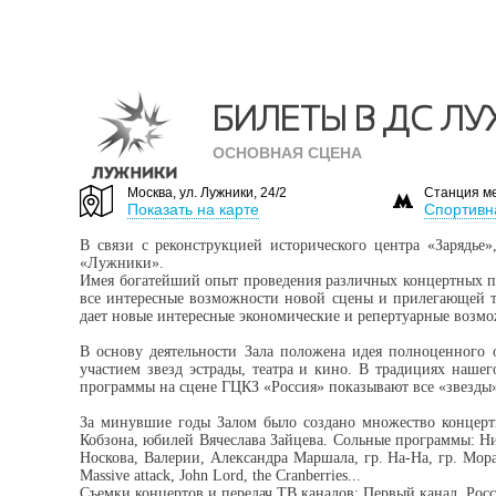
БИЛЕТЫ В ДС Л
ОСНОВНАЯ СЦЕНА
Москва, ул. Лужники, 24/2
Станция м
Показать на карте
Спортивн
В связи с реконструкцией исторического центра «Зарядь
«Лужники».
Имея богатейший опыт проведения различных концертных пр
все интересные возможности новой сцены и прилегающей т
дает новые интересные экономические и репертуарные возмо
В основу деятельности Зала положена идея полноценного 
участием звезд эстрады, театра и кино. В традициях наше
программы на сцене ГЦКЗ «Россия» показывают все «звезды»
За минувшие годы Залом было создано множество концерт
Кобзона, юбилей Вячеслава Зайцева. Cольные программы: Ни
Носкова, Валерии, Александра Маршала, гр. На-На, гр. Мора
Massive attack, John Lord, the Cranberries...
Съемки концертов и передач ТВ каналов: Первый канал, Ро