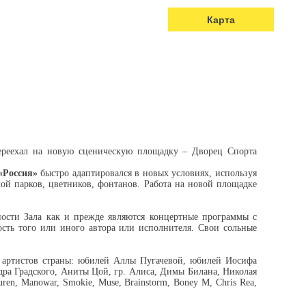
Карта
переехал на новую сценическую площадку – Дворец Спорта
«Россия»
быстро адаптировался в новых условиях, используя
й парков, цветников, фонтанов. Работа на новой площадке
ности Зала как и прежде являются концертные программы с
ость того или иного автора или исполнителя. Свои сольные
 артистов страны: юбилей Аллы Пугачевой, юбилей Иосифа
дра Градского, Аниты Цой, гр. Алиса, Димы Билана, Николая
en, Manowar, Smokie, Muse, Brainstorm, Boney M, Chris Rea,