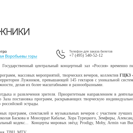
УЖНИКИ
етро
Телефон для заказа билетов
+7 (495) 540-52-12
ая
Воробьевы горы
е», Государственный центральный концертный зал «Россия» временно 
ограмм, массовых мероприятий, творческих вечеров, коллектив
ГЦКЗ 
ерритории Лужников, превышающей 145 гектаров с уникальной системо
жности, делая их более масштабными и разнообразными.
отдыха и развлечения зрителя. Приоритетным направлением в деятель
го Зала постановка программ, раскрывающих творческую индивидуальн
 российской эстрады.
ных программ, спектаклей и музыкальных вечеров с участием лучших
колая Баскова и Монсеррат Кабалье, Хора Турецкого, Земфиры, Алексан
льный кодекс... Концерты мировых звёзд: Prodigy, Moby, Armin van Buur
ссия, ТВЦ, MTV