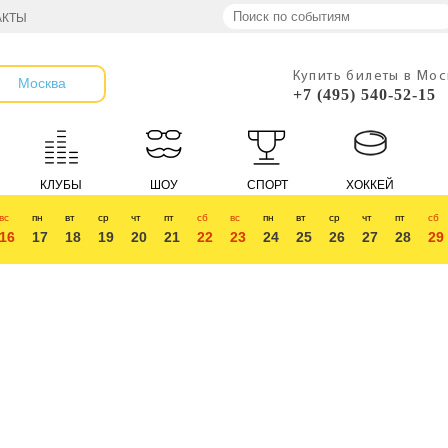
АКТЫ
Купить билеты в Мо
Москва
+7 (495) 540-52-15
КЛУБЫ
ШОУ
СПОРТ
ХОККЕЙ
вс
пн
вт
ср
чт
пт
сб
вс
пн
вт
ср
чт
пт
сб
16
17
18
19
20
21
22
23
24
25
26
27
28
29