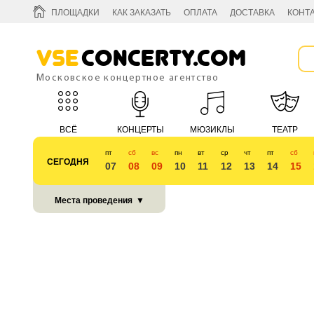
ПЛОЩАДКИ
КАК ЗАКАЗАТЬ
ОПЛАТА
ДОСТАВКА
КОНТ
Vse
Concerty.com
Московское концертное агентство
ВСЁ
КОНЦЕРТЫ
МЮЗИКЛЫ
ТЕАТР
пт
сб
вс
пн
вт
ср
чт
пт
сб
СЕГОДНЯ
07
08
09
10
11
12
13
14
15
КУБОК 2018
Места проведения
▼