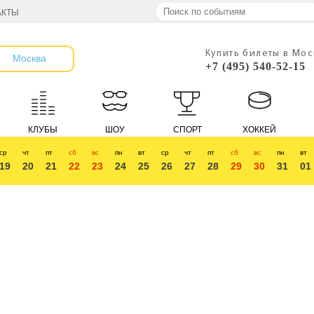
АКТЫ
Купить билеты в Мо
Москва
+7 (495) 540-52-15
КЛУБЫ
ШОУ
СПОРТ
ХОККЕЙ
ср
чт
пт
сб
вс
пн
вт
ср
чт
пт
сб
вс
пн
вт
19
20
21
22
23
24
25
26
27
28
29
30
31
01