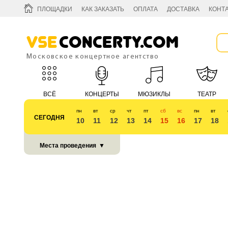
ПЛОЩАДКИ
КАК ЗАКАЗАТЬ
ОПЛАТА
ДОСТАВКА
КОНТ
Vse
Concerty.com
Московское концертное агентство
ВСЁ
КОНЦЕРТЫ
МЮЗИКЛЫ
ТЕАТР
пн
вт
ср
чт
пт
сб
вс
пн
вт
СЕГОДНЯ
10
11
12
13
14
15
16
17
18
КУБОК 2018
Места проведения
▼