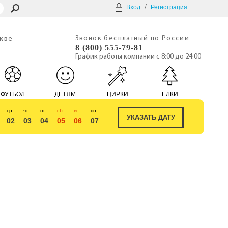
/
Вход
Регистрация
Звонок бесплатный по России
скве
8 (800) 555-79-81
График работы компании с 8:00 до 24:00
ФУТБОЛ
ДЕТЯМ
ЦИРКИ
ЕЛКИ
ср
чт
пт
сб
вс
пн
02
03
04
05
06
07