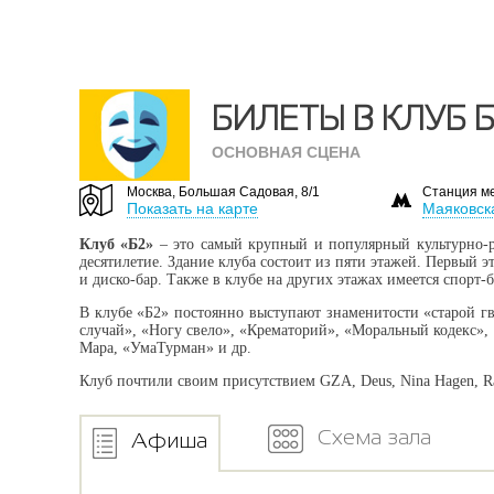
БИЛЕТЫ В КЛУБ 
ОСНОВНАЯ СЦЕНА
Москва, Большая Садовая, 8/1
Станция м
Показать на карте
Маяковск
Клуб «Б2»
– это самый крупный и популярный культурно-р
десятилетие. Здание клуба состоит из пяти этажей. Первый 
и диско-бар. Также в клубе на других этажах имеется спорт-
В клубе «Б2» постоянно выступают знаменитости «старой г
случай», «Ногу свело», «Крематорий», «Моральный кодекс»,
Мара, «УмаТурман» и др.
Клуб почтили своим присутствием GZA, Deus, Nina Hagen, Ra
Схема зала
Афиша