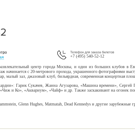
Б2
етро
Телефон для заказа билетов
+7 (495) 540-52-12
ая
азвлекательный центр города Москвы, и один из больших клубов в Евр
этаж начинается с 20-метрового прохода, украшенного фотографиями выст
бар, малый зал, джазовый клуб, бильярдная, современная концертная площ
вардии»: Гарик Сукачев, Жанна Агузарова, «Машина времени», Сергей Г
 «Чиж и Ко», «Аквариум», «Чайф» и др. Также заскакивают на огонек 
mmstein, Glenn Hughes, Matmatah, Dead Kennedys и другие зарубежные г