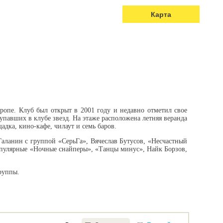
Карта
опе. Клуб был открыт в 2001 году и недавно отметил свое
упавших в клубе звезд. На этаже расположена летняя веранда
адка, кино-кафе, чилаут и семь баров.
аланин с группой «СерьГа», Вячеслав Бутусов, «Несчастный
популярные «Ночные снайперы», «Танцы минус», Найк Борзов,
руппы.