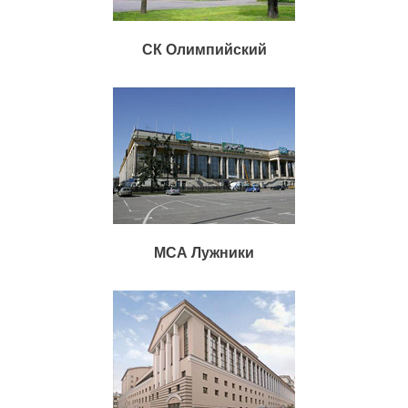
СК Олимпийский
МСА Лужники