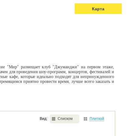
Карта
ние "Мир" размещает клуб "Джуманджи" на первом этаже,
начен для проведения шоу-программ, концертов, фестивалей и
тные кафе, которые идеально подходят для непринужденного
стремящимся приятно провести время, лучше всего заказать и
Вид:
Списком
Плиткой