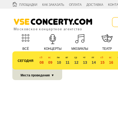
ПЛОЩАДКИ
КАК ЗАКАЗАТЬ
ОПЛАТА
ДОСТАВКА
КОНТ
Vse
Concerty.com
Московское концертное агентство
ВСЁ
КОНЦЕРТЫ
МЮЗИКЛЫ
ТЕАТР
сб
вс
пн
вт
ср
чт
пт
сб
вс
СЕГОДНЯ
08
09
10
11
12
13
14
15
16
КУБОК 2018
Места проведения
▼