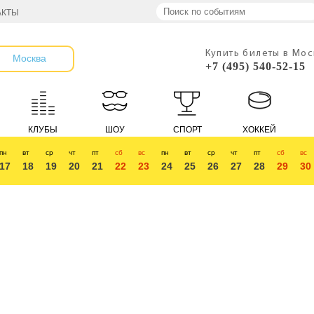
АКТЫ
Купить билеты в Мо
Москва
+7 (495) 540-52-15
КЛУБЫ
ШОУ
СПОРТ
ХОККЕЙ
пн
вт
ср
чт
пт
сб
вс
пн
вт
ср
чт
пт
сб
вс
17
18
19
20
21
22
23
24
25
26
27
28
29
30