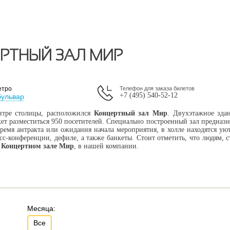
ЕРТНЫЙ ЗАЛ МИР
етро
Телефон для заказа билетов
+7 (495) 540-52-12
бульвар
нтре столицы, расположился
Концертный зал Мир
. Двухэтажное зда
жет разместиться 950 посетителей. Специально построенный зал предназ
ремя антракта или ожидания начала мероприятия, в холле находятся ую
с-конференции, дефиле, а также банкеты. Стоит отметить, что людям, 
 Концертном зале Мир
, в нашей компании.
Месяца:
Все