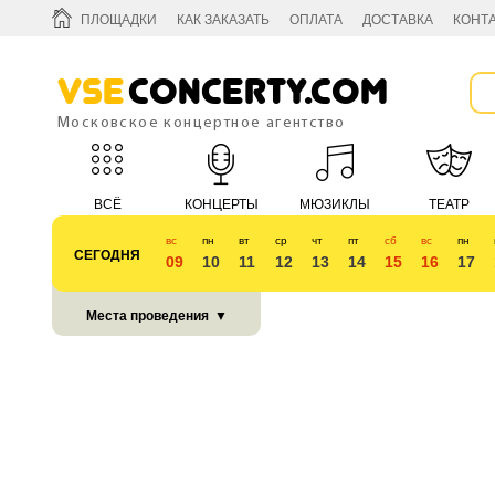
ПЛОЩАДКИ
КАК ЗАКАЗАТЬ
ОПЛАТА
ДОСТАВКА
КОНТ
Vse
Concerty.com
Московское концертное агентство
ВСЁ
КОНЦЕРТЫ
МЮЗИКЛЫ
ТЕАТР
вс
пн
вт
ср
чт
пт
сб
вс
пн
СЕГОДНЯ
09
10
11
12
13
14
15
16
17
КУБОК 2018
Места проведения
▼