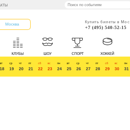
АКТЫ
Купить билеты в Мо
Москва
+7 (495) 540-52-15
КЛУБЫ
ШОУ
СПОРТ
ХОККЕЙ
вт
ср
чт
пт
сб
вс
пн
вт
ср
чт
пт
сб
вс
пн
18
19
20
21
22
23
24
25
26
27
28
29
30
31