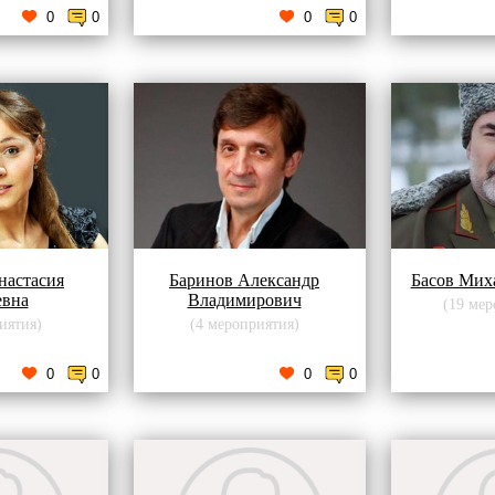
0
0
0
0
настасия
Баринов Александр
Басов Мих
евна
Владимирович
(19 мер
иятия)
(4 мероприятия)
0
0
0
0