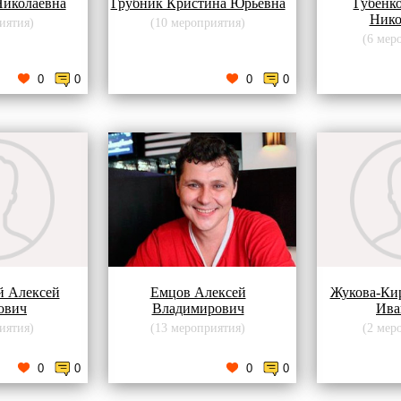
Николаевна
Грубник Кристина Юрьевна
Губенк
Нико
иятия)
(10 мероприятия)
(6 мер
0
0
0
0
й Алексей
Емцов Алексей
Жукова-Кир
ович
Владимирович
Ива
иятия)
(13 мероприятия)
(2 мер
0
0
0
0