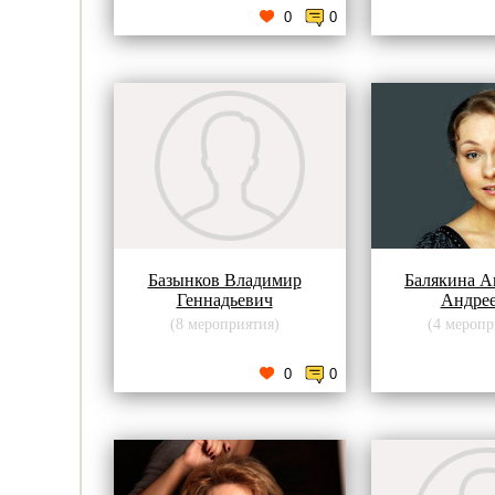
0
0
Базынков Владимир
Балякина А
Геннадьевич
Андре
(8 мероприятия)
(4 меропр
0
0