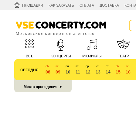
ПЛОЩАДКИ
КАК ЗАКАЗАТЬ
ОПЛАТА
ДОСТАВКА
КОНТ
Vse
Concerty.com
Московское концертное агентство
ВСЁ
КОНЦЕРТЫ
МЮЗИКЛЫ
ТЕАТР
сб
вс
пн
вт
ср
чт
пт
сб
вс
СЕГОДНЯ
08
09
10
11
12
13
14
15
16
КУБОК 2018
Места проведения
▼