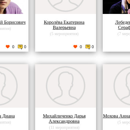
й Борисович
Королёва Екатерина
Лебеде
Валерьевна
Сера
иятия)
(5 мероприятия)
(7 мер
0
0
0
0
а Диана
Михайличенко Дарья
Мохова Анна
Александровна
иятия)
(5 мер
(11 мероприятия)