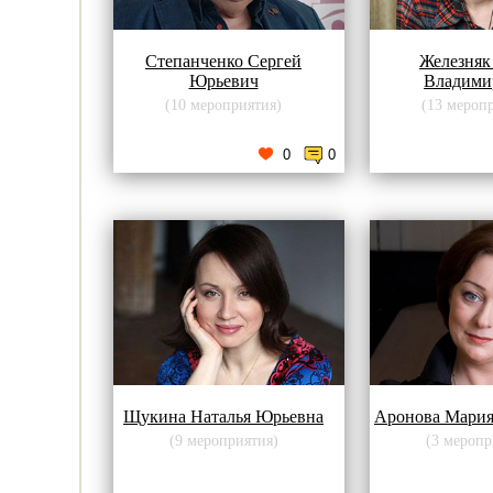
Степанченко Сергей
Железняк
Юрьевич
Владими
(10 мероприятия)
(13 мероп
0
0
Щукина Наталья Юрьевна
Аронова Мария
(9 мероприятия)
(3 меропр