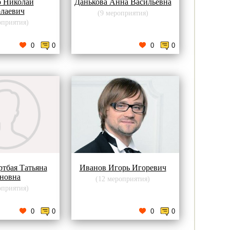
о Николай
Данькова Анна Васильевна
лаевич
(9 мероприятия)
оприятия)
0
0
0
0
тбая Татьяна
Иванов Игорь Игоревич
новна
(12 мероприятия)
оприятия)
0
0
0
0