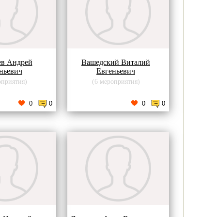
ев Андрей
Вашедский Виталий
ньевич
Евгеньевич
оприятия)
(6 мероприятия)
0
0
0
0