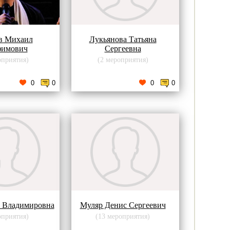
в Михаил
Лукьянова Татьяна
фимович
Сергеевна
оприятия)
(2 мероприятия)
0
0
0
0
 Владимировна
Муляр Денис Сергеевич
оприятия)
(13 мероприятия)