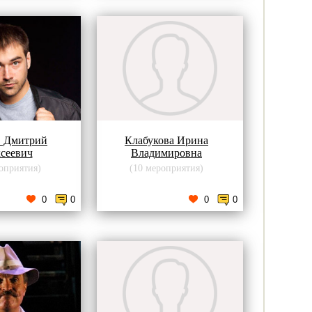
в Дмитрий
Клабукова Ирина
сеевич
Владимировна
оприятия)
(10 мероприятия)
0
0
0
0