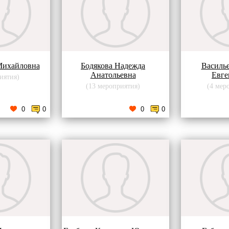
Михайловна
Бодякова Надежда
Василь
Анатольевна
Евге
иятия)
(13 мероприятия)
(4 мер
0
0
0
0