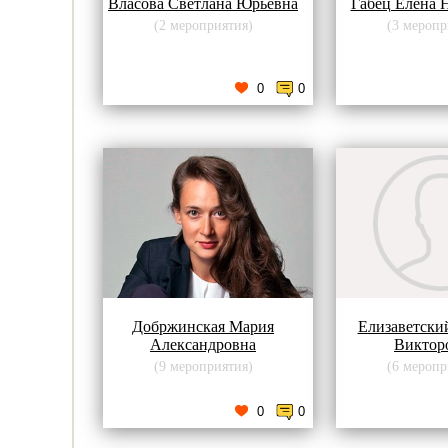
Власова Светлана Юрьевна
Габец Елена 
(2 мероприятия)
(3 меропр
0
0
Добржинская Мария
Елизаветски
Александровна
Виктор
(9 мероприятия)
(6 меропр
0
0