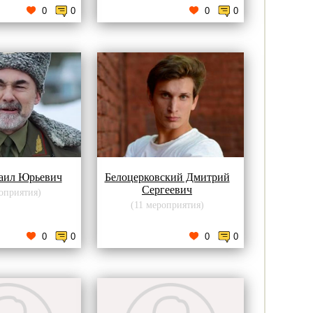
0
0
0
0
аил Юрьевич
Белоцерковский Дмитрий
Сергеевич
оприятия)
(11 мероприятия)
0
0
0
0