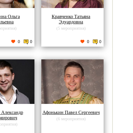
ина Ольга
Кравченко Татьяна
льевна
Эдуардовна
оприятия)
(5 мероприятия)
0
0
0
0
 Александр
Афонькин Павел Сергеевич
мирович
(6 мероприятия)
оприятия)