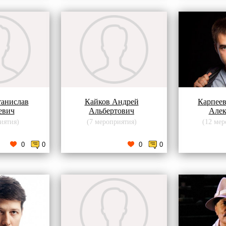
танислав
Кайков Андрей
Карпее
евич
Альбертович
Алек
иятия)
(7 мероприятия)
(12 мер
0
0
0
0