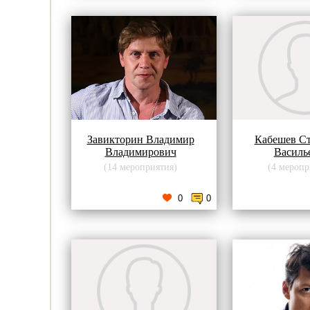
Завикторин Владимир
Кабешев С
Владимирович
Василь
(14 мероприятия)
(4 меропр
0
0