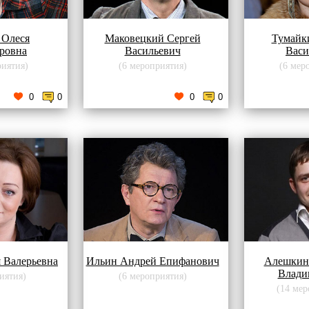
 Олеся
Маковецкий Сергей
Тумайк
ровна
Васильевич
Васи
риятия)
(6 мероприятия)
(6 мер
0
0
0
0
 Валерьевна
Ильин Андрей Епифанович
Алешкин
Влади
иятия)
(6 мероприятия)
(14 мер