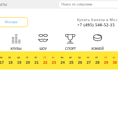
АКТЫ
Купить билеты в Мо
Москва
+7 (495) 540-52-15
КЛУБЫ
ШОУ
СПОРТ
ХОККЕЙ
пн
вт
ср
чт
пт
сб
вс
пн
вт
ср
чт
пт
сб
вс
17
18
19
20
21
22
23
24
25
26
27
28
29
30