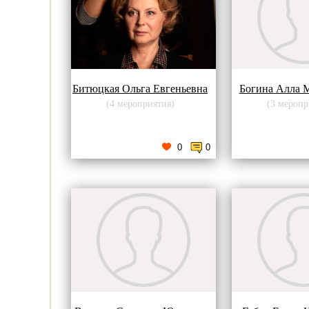
Битюцкая Ольга Евгеньевна
Богина Алла 
(4 мероприятия)
(3 меропр
0
0