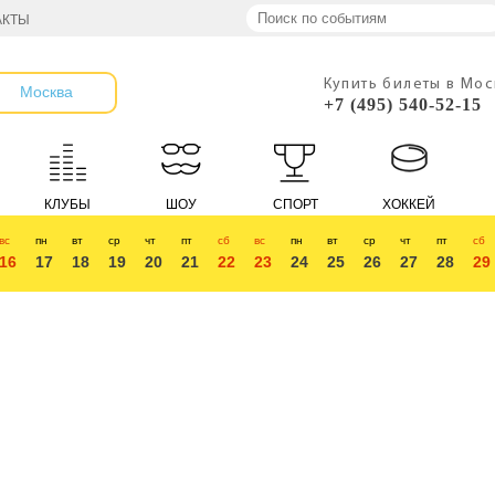
АКТЫ
Купить билеты в Мо
Москва
+7 (495) 540-52-15
КЛУБЫ
ШОУ
СПОРТ
ХОККЕЙ
вс
пн
вт
ср
чт
пт
сб
вс
пн
вт
ср
чт
пт
сб
16
17
18
19
20
21
22
23
24
25
26
27
28
29