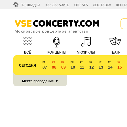
ПЛОЩАДКИ
КАК ЗАКАЗАТЬ
ОПЛАТА
ДОСТАВКА
КОНТ
Vse
Concerty.com
Московское концертное агентство
ВСЁ
КОНЦЕРТЫ
МЮЗИКЛЫ
ТЕАТР
пт
сб
вс
пн
вт
ср
чт
пт
сб
СЕГОДНЯ
07
08
09
10
11
12
13
14
15
КУБОК 2018
Места проведения
▼