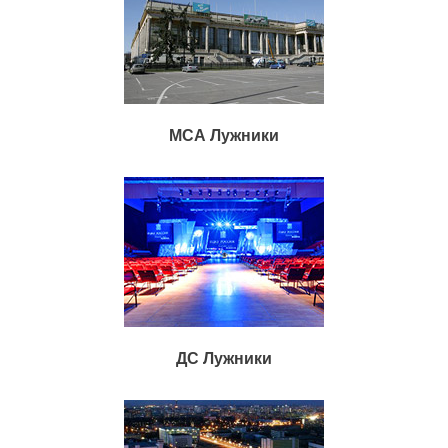
МСА Лужники
ДС Лужники