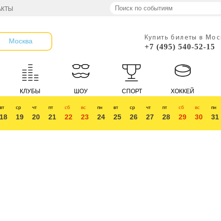
АКТЫ
Купить билеты в Мо
Москва
+7 (495) 540-52-15
КЛУБЫ
ШОУ
СПОРТ
ХОККЕЙ
вт
ср
чт
пт
сб
вс
пн
вт
ср
чт
пт
сб
вс
пн
18
19
20
21
22
23
24
25
26
27
28
29
30
31