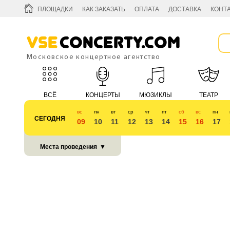
ПЛОЩАДКИ
КАК ЗАКАЗАТЬ
ОПЛАТА
ДОСТАВКА
КОНТ
Vse
Concerty.com
Московское концертное агентство
ВСЁ
КОНЦЕРТЫ
МЮЗИКЛЫ
ТЕАТР
вс
пн
вт
ср
чт
пт
сб
вс
пн
СЕГОДНЯ
09
10
11
12
13
14
15
16
17
КУБОК 2018
Места проведения
▼