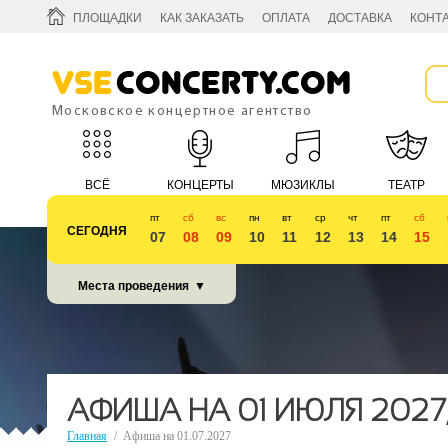
ПЛОЩАДКИ
КАК ЗАКАЗАТЬ
ОПЛАТА
ДОСТАВКА
КОНТ
Vse
Concerty.com
Московское концертное агентство
ВСЁ
КОНЦЕРТЫ
МЮЗИКЛЫ
ТЕАТР
пт
сб
вс
пн
вт
ср
чт
пт
сб
СЕГОДНЯ
07
08
09
10
11
12
13
14
15
КУБОК 2018
Места проведения
▼
АФИША НА 01 ИЮЛЯ 2027
Главная
/
Афиша на 01.07.2027