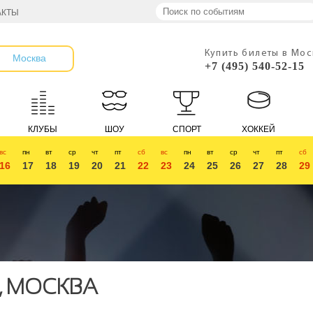
АКТЫ
Купить билеты в Мо
Москва
+7 (495) 540-52-15
КЛУБЫ
ШОУ
СПОРТ
ХОККЕЙ
вс
пн
вт
ср
чт
пт
сб
вс
пн
вт
ср
чт
пт
сб
16
17
18
19
20
21
22
23
24
25
26
27
28
29
, МОСКВА