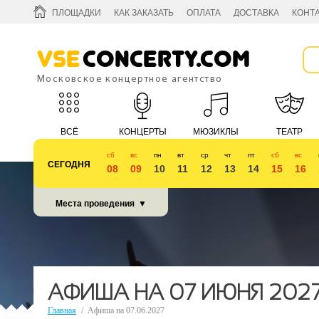
ПЛОЩАДКИ
КАК ЗАКАЗАТЬ
ОПЛАТА
ДОСТАВКА
КОНТ
Vse
Concerty.com
Московское концертное агентство
ВСЁ
КОНЦЕРТЫ
МЮЗИКЛЫ
ТЕАТР
сб
вс
пн
вт
ср
чт
пт
сб
вс
СЕГОДНЯ
08
09
10
11
12
13
14
15
16
КУБОК 2018
Места проведения
▼
АФИША НА 07 ИЮНЯ 202
Главная
/
Афиша на 07.06.2027