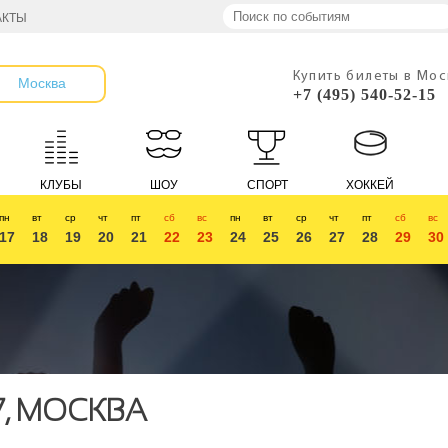
АКТЫ
Купить билеты в Мо
Москва
+7 (495) 540-52-15
КЛУБЫ
ШОУ
СПОРТ
ХОККЕЙ
пн
вт
ср
чт
пт
сб
вс
пн
вт
ср
чт
пт
сб
вс
17
18
19
20
21
22
23
24
25
26
27
28
29
30
7, МОСКВА