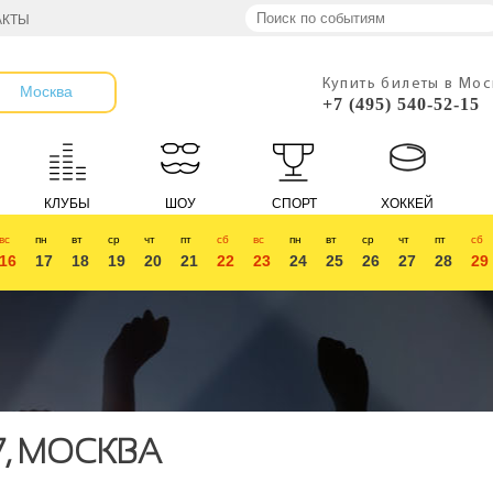
АКТЫ
Купить билеты в Мо
Москва
+7 (495) 540-52-15
КЛУБЫ
ШОУ
СПОРТ
ХОККЕЙ
вс
пн
вт
ср
чт
пт
сб
вс
пн
вт
ср
чт
пт
сб
16
17
18
19
20
21
22
23
24
25
26
27
28
29
7, МОСКВА