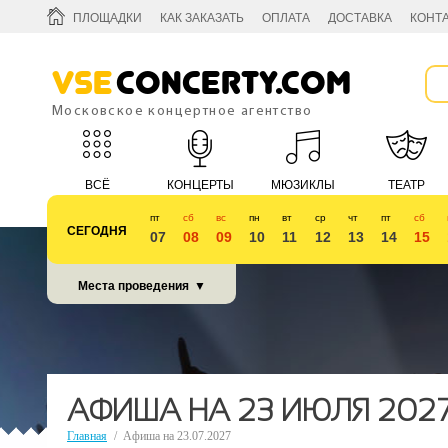
ПЛОЩАДКИ
КАК ЗАКАЗАТЬ
ОПЛАТА
ДОСТАВКА
КОНТ
Vse
Concerty.com
Московское концертное агентство
ВСЁ
КОНЦЕРТЫ
МЮЗИКЛЫ
ТЕАТР
пт
сб
вс
пн
вт
ср
чт
пт
сб
СЕГОДНЯ
07
08
09
10
11
12
13
14
15
КУБОК 2018
Места проведения
▼
АФИША НА 23 ИЮЛЯ 202
Главная
/
Афиша на 23.07.2027