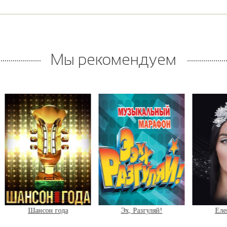
Мы рекомендуем
Шансон года
Эх, Разгуляй!
Елена Ваенг