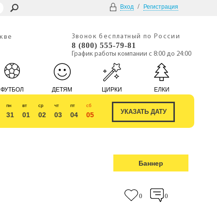
/
Вход
Регистрация
Звонок бесплатный по России
скве
8 (800) 555-79-81
График работы компании с 8:00 до 24:00
ФУТБОЛ
ДЕТЯМ
ЦИРКИ
ЕЛКИ
пн
вт
ср
чт
пт
сб
31
01
02
03
04
05
Баннер
0
0