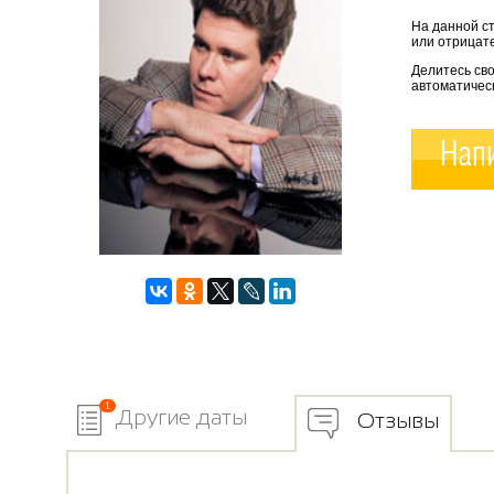
На данной с
или отрицате
Делитесь св
автоматичес
Напи
1
Другие даты
Отзывы