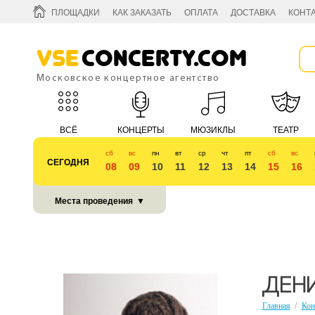
ПЛОЩАДКИ
КАК ЗАКАЗАТЬ
ОПЛАТА
ДОСТАВКА
КОНТ
Vse
Concerty.com
Московское концертное агентство
ВСЁ
КОНЦЕРТЫ
МЮЗИКЛЫ
ТЕАТР
сб
вс
пн
вт
ср
чт
пт
сб
вс
СЕГОДНЯ
08
09
10
11
12
13
14
15
16
КУБОК 2018
Места проведения
▼
ДЕНИ
Главная
/
Кон