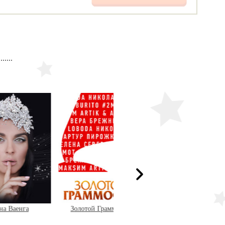
а
Золотой Граммофон
Филипп Киркоров