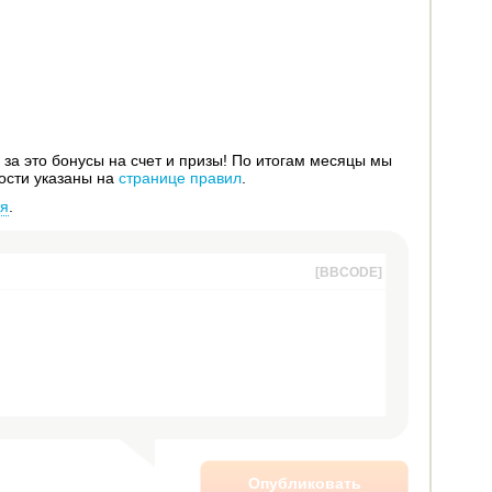
за это бонусы на счет и призы! По итогам месяцы мы
ости указаны на
странице правил
.
ся
.
[BBCODE]