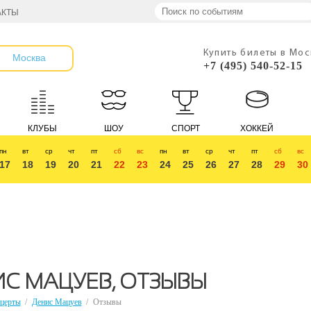
АКТЫ
Купить билеты в Мо
Москва
+7 (495) 540-52-15
КЛУБЫ
ШОУ
СПОРТ
ХОККЕЙ
пн
вт
ср
чт
пт
сб
вс
пн
вт
ср
чт
пт
сб
вс
17
18
19
20
21
22
23
24
25
26
27
28
29
30
С МАЦУЕВ, ОТЗЫВЫ
церты
/
Денис Мацуев
/
Отзывы